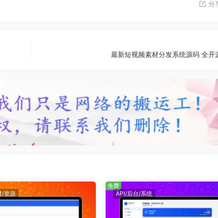
分
最新短视频素材分发系统源码 全开
免费
材/资源
API/后台/系统