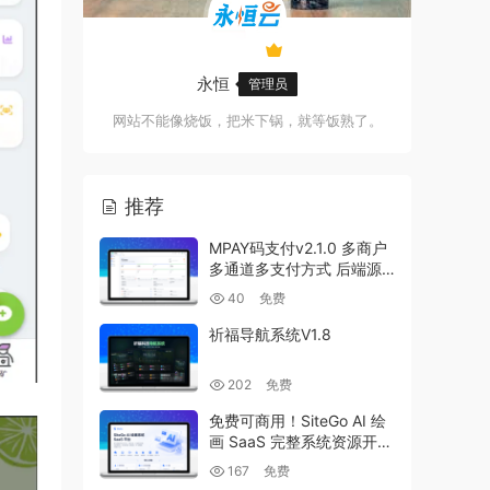
永恒
管理员
网站不能像烧饭，把米下锅，就等饭熟了。
推荐
MPAY码支付v2.1.0 多商户
多通道多支付方式 后端源
码+收款流水监听工具
40
免费
祈福导航系统V1.8
202
免费
免费可商用！SiteGo AI 绘
画 SaaS 完整系统资源开
放，一站式搭建自有 AI 创
167
免费
作平台