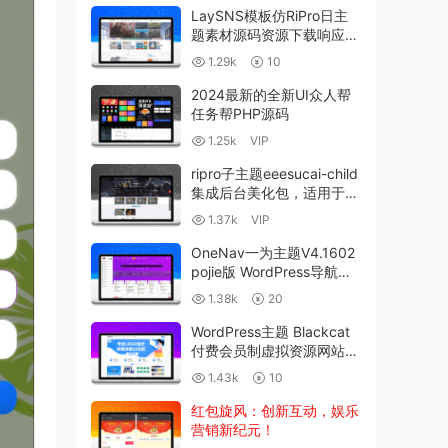
LaySNS模板仿RiPro日主
题素材源码资源下载响应式
CMS模板
1.29k
10
2024最新的全新UI众人帮
任务帮PHP源码
1.25k
VIP
ripro子主题eeesucai-child
集成后台美化包，适用于设
计素材站+资源下载站
1.37k
VIP
OneNav一为主题V4.1602
pojie版 WordPress导航主
题开心版
1.38k
20
WordPress主题 Blackcat
付费会员制虚拟资源网站模
板
1.43k
10
红包旋风：创新互动，娱乐
营销新纪元！