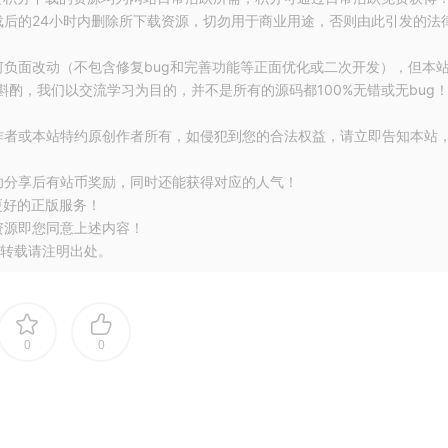
载后的24小时内删除所下载资源，切勿用于商业用途，否则由此引发的法
何负面改动（不包含修复bug和完善功能等正面优化或二次开发），但本
酌，我们以交流学习为目的，并不是所有的源码都100%无错或无bug
作者或本站特约原创作者所有，如侵犯到您的合法权益，请立即告知本站
功分享后有站币奖励，同时还能获得对应的人气！
更好的正版服务！
资源即您同意上述内容！
转载请注明出处。
0
0