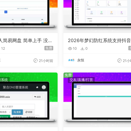
个人简易网盘 简单上手 没有
2026年梦幻防红系统支持抖
码带用户中心支付
免费
12
10
0
恒
永恒
21小时前
21
免费
台/系统
交友/直播/打赏