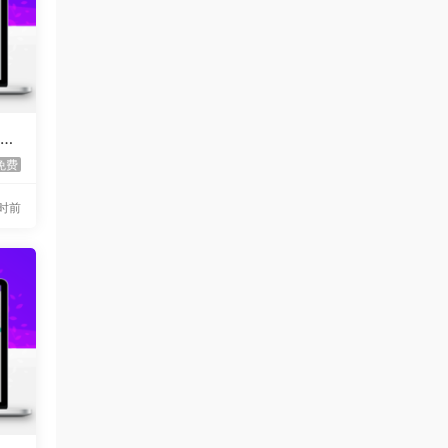
音圆
免费
小时前