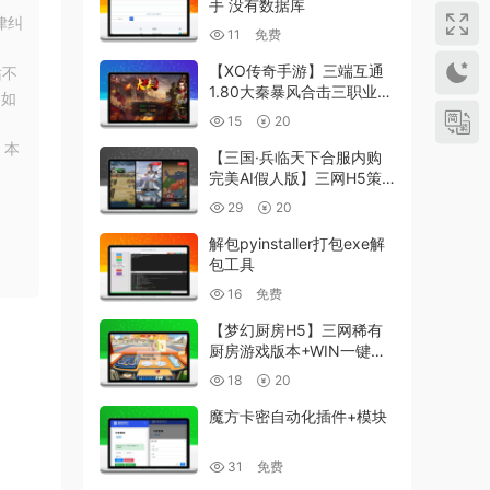
手 没有数据库
律纠
11
免费
【XO传奇手游】三端互通
站不
1.80大秦暴风合击三职业版
！如
+Win本地学习手工端+PC
15
20
安卓IOS版本+语音视频教
，本
程
【三国·兵临天下合服内购
完美AI假人版】三网H5策
略手游版本+WIN本地学习
29
20
手端+GM后台+简易安卓客
户端+视频教程
解包pyinstaller打包exe解
包工具
16
免费
【梦幻厨房H5】三网稀有
厨房游戏版本+WIN一键服
务端+Linux学习手工端+小
18
20
白首选游戏
魔方卡密自动化插件+模块
31
免费