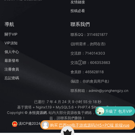
友情鏈接
投稿必看
導航
聯系我們
關于VIP
聯系QQ：3114921877
VIP須知
(說明需求，勿問在否)
個人中心
交流群：714014303
最新發布
交流②群：606353663
注冊會員
會員群：465628118
忘記密碼
(驗證：你的會員用戶名)
聯系郵箱：admin@yonghengzy.cn
已運行
7 年 4 月 24 天 9 小时 55 分 18 秒
基于寶塔 + Nginx1.19 + MySQL5.6 + PHP7.4
Sitemap
Google
升級了 包月VIP
Copyright ©
永恒資源網.
站内大部分資源收集于網絡，若侵犯了您的合法權
益，請聯系我們删除！
滇ICP備2024044160号-1
魯公網安備 37050202371077号
购买
巴西pg电子游戏源码/H5+PC端 前端vue
了
编译后+后端PHP