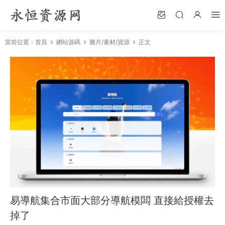
當前位置：
首頁
網站源碼
圖片/素材/資源
正文
易導航集合市面大部分導航模闆 直接給授權去
掉了