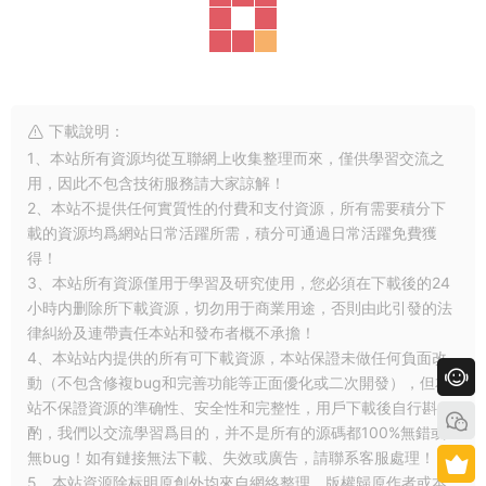
下載說明：
1、本站所有資源均從互聯網上收集整理而來，僅供學習交流之
用，因此不包含技術服務請大家諒解！
2、本站不提供任何實質性的付費和支付資源，所有需要積分下
載的資源均爲網站日常活躍所需，積分可通過日常活躍免費獲
得！
3、本站所有資源僅用于學習及研究使用，您必須在下載後的24
小時内删除所下載資源，切勿用于商業用途，否則由此引發的法
律糾紛及連帶責任本站和發布者概不承擔！
4、本站站内提供的所有可下載資源，本站保證未做任何負面改
動（不包含修複bug和完善功能等正面優化或二次開發），但本
站不保證資源的準确性、安全性和完整性，用戶下載後自行斟
酌，我們以交流學習爲目的，并不是所有的源碼都100%無錯或
無bug！如有鏈接無法下載、失效或廣告，請聯系客服處理！
5、本站資源除标明原創外均來自網絡整理，版權歸原作者或本