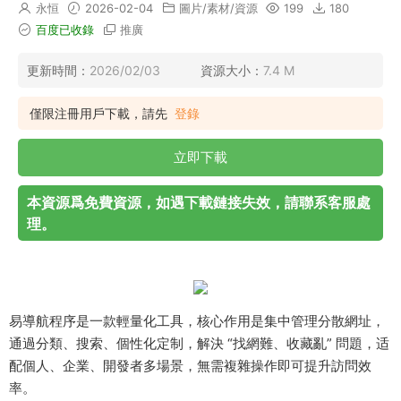
永恒
2026-02-04
圖片/素材/資源
199
180
百度已收錄
推廣
更新時間：
2026/02/03
資源大小：
7.4 M
僅限注冊用戶下載，請先
登錄
立即下載
本資源爲免費資源，如遇下載鏈接失效，請聯系客服處
理。
易導航程序是一款輕量化工具，核心作用是集中管理分散網址，
通過分類、搜索、個性化定制，解決 “找網難、收藏亂” 問題，适
配個人、企業、開發者多場景，無需複雜操作即可提升訪問效
率。