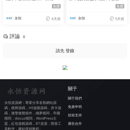
分站分銷系統 可易支付
免費
免費
永恒
永恒
4天前
5天前
評論
0
請先
登錄
關于
關于我們
永恒資源網：專業分享各類網站源
免責申明
碼，棋牌源碼，H5遊戲源碼，房卡源
碼，微擎微贊插件，織夢模闆，帝國
技術支持
模闆，discuz模闆，WordPress主
廣告合作
題，紅包遊戲源碼，BT資源，開發工
具軟件，建站視頻教程。