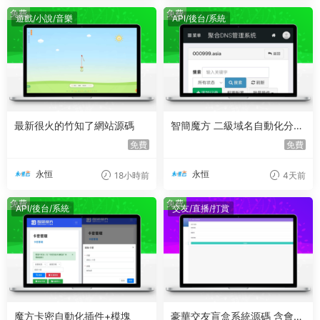
免費
免費
遊戲/小說/音樂
API/後台/系統
最新很火的竹知了網站源碼
智簡魔方 二級域名自動化分發
模塊
免費
免費
永恒
永恒
18小時前
4天前
免費
免費
API/後台/系統
交友/直播/打賞
魔方卡密自動化插件+模塊
豪華交友盲盒系統源碼 含會員