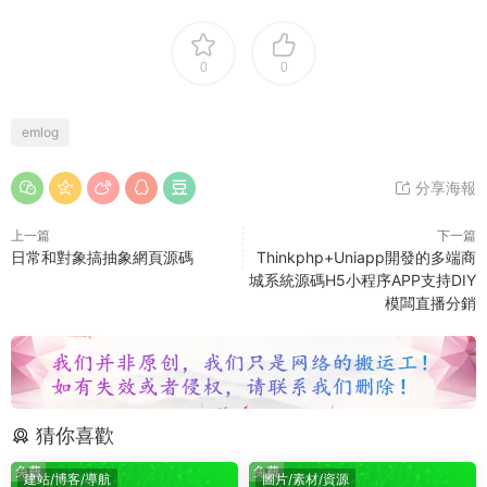
0
0
emlog
分享海報
上一篇
下一篇
日常和對象搞抽象網頁源碼
Thinkphp+Uniapp開發的多端商
城系統源碼H5小程序APP支持DIY
模闆直播分銷
猜你喜歡
免費
免費
建站/博客/導航
圖片/素材/資源