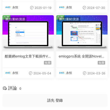
到手直接運營】 此模闆僅支持
6.0
永恒
永恒
2025-01-19
2024-07-30
免費
免費
圖片/素材/資源
圖片/素材/資源
酷樂網emlog文章下載插件V1.
emlogpro系統 全開源Novelp
2高級版
ath主題
免費
免費
永恒
永恒
2024-05-04
2024-03-26
評論
0
請先
登錄