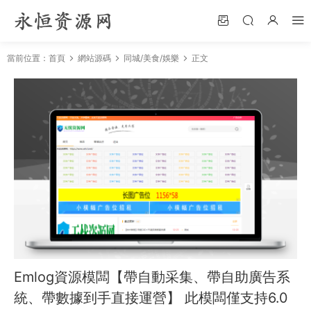
當前位置：
首頁
網站源碼
同城/美食/娛樂
正文
Emlog資源模闆【帶自動采集、帶自助廣告系
統、帶數據到手直接運營】 此模闆僅支持6.0