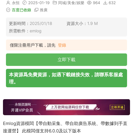
永恒
2025-01-19
同城/美食/娛樂
964
632
百度已收錄
推廣
更新時間：
2025/01/18
資源大小：
1.9 M
所需軟件：
emlog
僅限注冊用戶下載，請先
登錄
立即下載
本資源爲免費資源，如遇下載鏈接失效，請聯系客服處
理。
Emlog資源模闆【帶自動采集、帶自助廣告系統、帶數據到手直
接運營】 此模闆僅支持6.0.0及以下版本