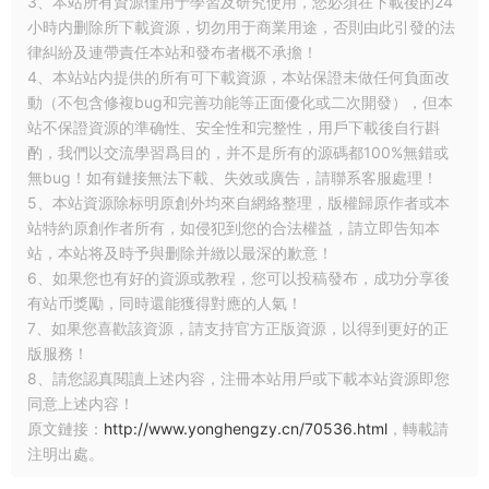
3、本站所有資源僅用于學習及研究使用，您必須在下載後的24
小時内删除所下載資源，切勿用于商業用途，否則由此引發的法
律糾紛及連帶責任本站和發布者概不承擔！
4、本站站内提供的所有可下載資源，本站保證未做任何負面改
動（不包含修複bug和完善功能等正面優化或二次開發），但本
站不保證資源的準确性、安全性和完整性，用戶下載後自行斟
酌，我們以交流學習爲目的，并不是所有的源碼都100%無錯或
無bug！如有鏈接無法下載、失效或廣告，請聯系客服處理！
5、本站資源除标明原創外均來自網絡整理，版權歸原作者或本
站特約原創作者所有，如侵犯到您的合法權益，請立即告知本
站，本站将及時予與删除并緻以最深的歉意！
6、如果您也有好的資源或教程，您可以投稿發布，成功分享後
有站币獎勵，同時還能獲得對應的人氣！
7、如果您喜歡該資源，請支持官方正版資源，以得到更好的正
版服務！
8、請您認真閱讀上述内容，注冊本站用戶或下載本站資源即您
同意上述内容！
原文鏈接：
http://www.yonghengzy.cn/70536.html
，轉載請
注明出處。