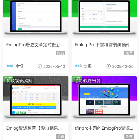
EmlogPro曆史文章定時翻新插
Emlog Pro下雪積雪裝飾插件
件
免費
免費
永恒
永恒
2026-05-13
2025-12-20
免費
免費
同城/美食/娛樂
公司/政府/外貿
Emlog資源模闆【帶自動采
仿ripro主題的EmlogPro資源
集、帶自助廣告系統、帶數據
博客主題assets源碼
免費
免費