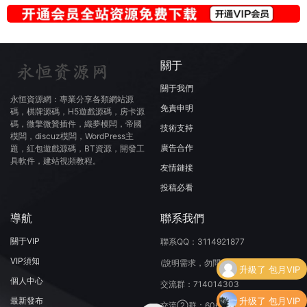
關于
關于我們
永恒資源網：專業分享各類網站源
免責申明
碼，棋牌源碼，H5遊戲源碼，房卡源
碼，微擎微贊插件，織夢模闆，帝國
技術支持
模闆，discuz模闆，WordPress主
廣告合作
題，紅包遊戲源碼，BT資源，開發工
具軟件，建站視頻教程。
友情鏈接
投稿必看
導航
聯系我們
關于VIP
聯系QQ：3114921877
VIP須知
(說明需求，勿問在否)
升級了 包月VIP
個人中心
交流群：714014303
升级了 包月VIP
最新發布
交流②群：606353663