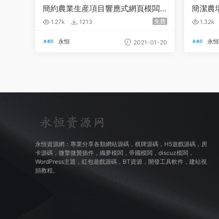
簡約農業生産項目響應式網頁模闆
簡潔農
下載
模闆下
免費
1.27k
1213
1.32k
永恒
永恒
2021-01-20
永恒資源網：專業分享各類網站源碼，棋牌源碼，H5遊戲源碼，房
卡源碼，微擎微贊插件，織夢模闆，帝國模闆，discuz模闆，
WordPress主題，紅包遊戲源碼，BT資源，開發工具軟件，建站視
頻教程。