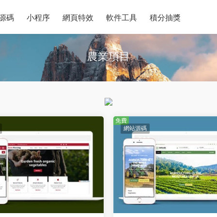
源碼
小程序
網頁特效
軟件工具
積分抽獎
農業項目
免費
網站源碼