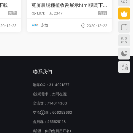
下載
寬屏農場種植收割展示html模闆下
載
免費
免費
1.97k
2347
永恒
20-12-23
2020-12-22
聯系我們
聯系QQ：3114921877
(說明需求，勿問在否)
交流群：714014303
交流②群：606353663
會員群：465628118
(驗證：你的會員用戶名)